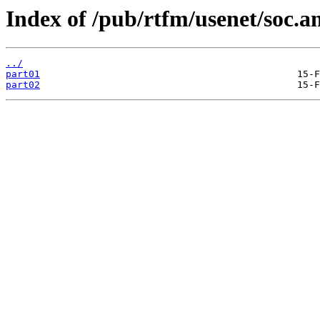
Index of /pub/rtfm/usenet/soc.a
../
part01
part02