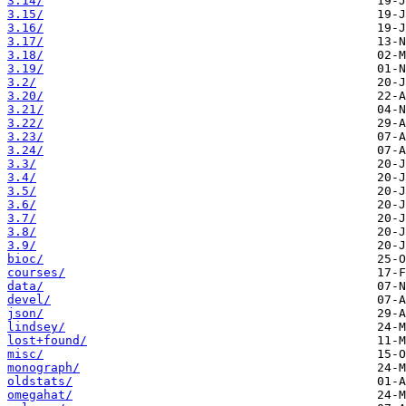
3.14/
3.15/
3.16/
3.17/
3.18/
3.19/
3.2/
3.20/
3.21/
3.22/
3.23/
3.24/
3.3/
3.4/
3.5/
3.6/
3.7/
3.8/
3.9/
bioc/
courses/
data/
devel/
json/
lindsey/
lost+found/
misc/
monograph/
oldstats/
omegahat/