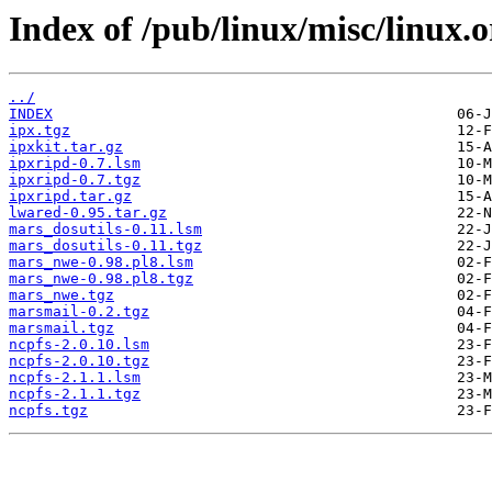
Index of /pub/linux/misc/linux.
../
INDEX
ipx.tgz
ipxkit.tar.gz
ipxripd-0.7.lsm
ipxripd-0.7.tgz
ipxripd.tar.gz
lwared-0.95.tar.gz
mars_dosutils-0.11.lsm
mars_dosutils-0.11.tgz
mars_nwe-0.98.pl8.lsm
mars_nwe-0.98.pl8.tgz
mars_nwe.tgz
marsmail-0.2.tgz
marsmail.tgz
ncpfs-2.0.10.lsm
ncpfs-2.0.10.tgz
ncpfs-2.1.1.lsm
ncpfs-2.1.1.tgz
ncpfs.tgz